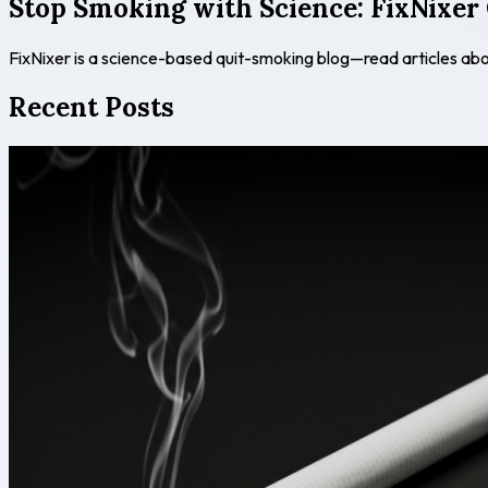
Stop Smoking with Science: FixNixer
FixNixer is a science-based quit-smoking blog—read articles ab
Recent Posts