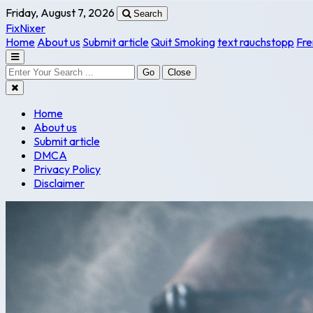
Friday, August 7, 2026
Search
FixNixer
Home
About us
Submit article
Quit Smoking
text rauchstopp
Fre
Go
Close
Home
About us
Submit article
DMCA
Privacy Policy
Disclaimer